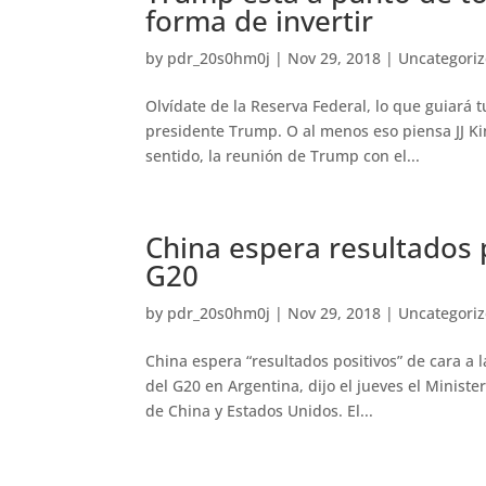
forma de invertir
by
pdr_20s0hm0j
|
Nov 29, 2018
|
Uncategori
Olvídate de la Reserva Federal, lo que guiará t
presidente Trump. O al menos eso piensa JJ Ki
sentido, la reunión de Trump con el...
China espera resultados 
G20
by
pdr_20s0hm0j
|
Nov 29, 2018
|
Uncategori
China espera “resultados positivos” de cara a
del G20 en Argentina, dijo el jueves el Minist
de China y Estados Unidos. El...