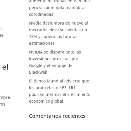
aumento de tropas en Panamá
pero sí contempla maniobras
coordinadas
Nvidia deslumbra de nuevo al
l
mercado: eleva sus ventas un
te
78% y supera las futuras
estimaciones
NVIDIA se dispara ante las
inversiones previstas por
 el
Google y el empuje de
Blackwell
El Banco Mundial advierte que
los aranceles de EE. UU.
podrían mermar el crecimiento
cumbre
económico global
res
Comentarios recientes