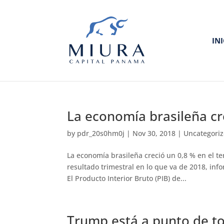
IN
La economía brasileña cr
by
pdr_20s0hm0j
|
Nov 30, 2018
|
Uncategori
La economía brasileña creció un 0,8 % en el t
resultado trimestral en lo que va de 2018, infor
El Producto Interior Bruto (PIB) de...
Trump está a punto de to