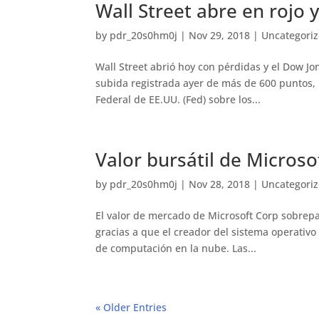
Wall Street abre en rojo 
by
pdr_20s0hm0j
|
Nov 29, 2018
|
Uncategori
Wall Street abrió hoy con pérdidas y el Dow Jon
subida registrada ayer de más de 600 puntos, 
Federal de EE.UU. (Fed) sobre los...
Valor bursátil de Microso
by
pdr_20s0hm0j
|
Nov 28, 2018
|
Uncategori
El valor de mercado de Microsoft Corp sobrepas
gracias a que el creador del sistema operativ
de computación en la nube. Las...
« Older Entries