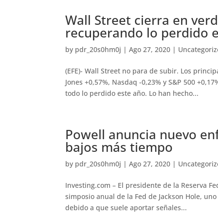
Wall Street cierra en ver
recuperando lo perdido 
by
pdr_20s0hm0j
|
Ago 27, 2020
|
Uncategori
(EFE)- Wall Street no para de subir. Los prin
Jones +0,57%, Nasdaq -0,23% y S&P 500 +0,17
todo lo perdido este año. Lo han hecho...
Powell anuncia nuevo enf
bajos más tiempo
by
pdr_20s0hm0j
|
Ago 27, 2020
|
Uncategori
Investing.com – El presidente de la Reserva Fe
simposio anual de la Fed de Jackson Hole, uno 
debido a que suele aportar señales...