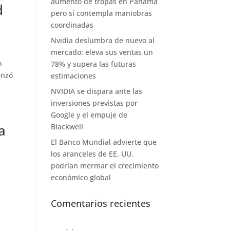
aumento de tropas en Panamá
d
pero sí contempla maniobras
coordinadas
Nvidia deslumbra de nuevo al
mercado: eleva sus ventas un
n
78% y supera las futuras
enzó
estimaciones
NVIDIA se dispara ante las
inversiones previstas por
Google y el empuje de
a
Blackwell
El Banco Mundial advierte que
los aranceles de EE. UU.
podrían mermar el crecimiento
económico global
Comentarios recientes