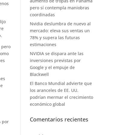
aumento de tropas en Panamá
menos
pero sí contempla maniobras
coordinadas
ijo
Nvidia deslumbra de nuevo al
re
mercado: eleva sus ventas un
».
78% y supera las futuras
estimaciones
, pero
 como
NVIDIA se dispara ante las
res
inversiones previstas por
Google y el empuje de
Blackwell
nes
El Banco Mundial advierte que
de
los aranceles de EE. UU.
podrían mermar el crecimiento
económico global
Comentarios recientes
% por