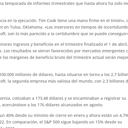
 una temporada de informes trimestrales que hasta ahora ha sido 
cia en la ejecución. Tim Cook tiene una mano firme en el timón», d
t en Tulsa, Oklahoma. «Los inversores en tiempos de incertidumb
oft, son lo más parecido a la certidumbre que se puede conseguir
res ingresos y beneficios en el trimestre finalizado el 1 de abril
tas. Los resultados se vieron favorecidos por mercados emergentes
que los márgenes de beneficio bruto del trimestre actual serán mejo
00.000 millones de dólares, hasta situarse en torno a los 2,7 billo
oft, la segunda empresa más valiosa del mundo, con 2,3 billones 
ornia, cotizaban a 173,48 dólares y se encaminaban a registrar su
 acercándose a los 176 dólares alcanzados en agosto.
 un 40% desde su mínimo de cierre en enero y ahora están un 4,7
22. En comparación, el S&P 500 sigue bajando un 15% desde su