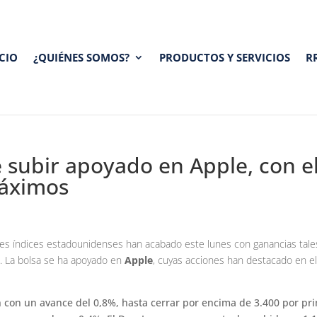
ICIO
¿QUIÉNES SOMOS?
PRODUCTOS Y SERVICIOS
R
e subir apoyado en Apple, con e
máximos
pales índices estadounidenses han acabado este lunes con ganancias tal
d. La bolsa se ha apoyado en
Apple
, cuyas acciones han destacado en el 
n con un avance del 0,8%, hasta cerrar por encima de 3.400 por pr