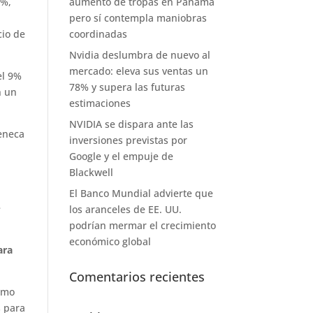
1%,
aumento de tropas en Panamá
pero sí contempla maniobras
cio de
coordinadas
Nvidia deslumbra de nuevo al
mercado: eleva sus ventas un
el 9%
78% y supera las futuras
n un
estimaciones
NVIDIA se dispara ante las
Zeneca
inversiones previstas por
Google y el empuje de
Blackwell
El Banco Mundial advierte que
é
los aranceles de EE. UU.
podrían mermar el crecimiento
económico global
ara
Comentarios recientes
como
s para