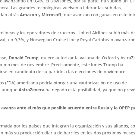
o avanzando un 0,4%. El Dow Jones, por su parte, ha subido un 1,
ora. Las grandes tecnológicas vuelven a liderar las subidas,
dan atrás
Amazon
y
Microsoft
, que avanzan con ganas en este ini
olíneas y los operadores de cruceros. United Airlines subió más d
val, un 9,3%, y Norwegian Cruise Line y Royal Caribbean avanzaro
ense,
Donald Trump
, quiere autorizar la vacuna de Oxford y Astra
próximo mes de noviembre. Precisamente, este lunes Trump ha
rse en candidato de su partido a las elecciones de noviembre.
s (FDA) americana podría otorgar una «autorización de uso de
a, aunque
AstraZeneca
ha negado esta posibilidad, ya que no prev
o avanza ante el más que posible acuerdo entre Rusia y la OPEP p
mada por los países que integran la organización y sus aliados, 
aún más su producción diaria de barriles en los dos próximos mese