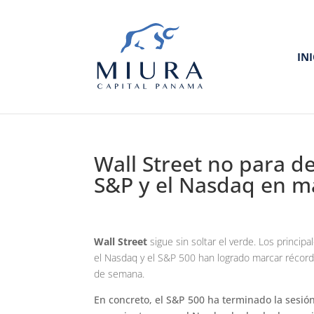
IN
Wall Street no para d
S&P y el Nasdaq en 
Wall Street
sigue sin soltar el verde. Los princi
el Nasdaq y el S&P 500 han logrado marcar récor
de semana.
En concreto, el S&P 500 ha terminado la sesió