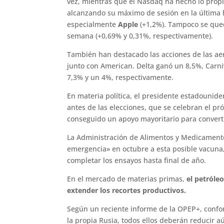
vez, mientras que el Nasdaq ha hecho lo propi
alcanzando su máximo de sesión en la última h
especialmente
Apple
(+1,2%). Tampoco se que
semana (+0,69% y 0,31%, respectivamente).
También han destacado las acciones de las aer
junto con American. Delta ganó un 8,5%, Carni
7,3% y un 4%, respectivamente.
En materia política, el presidente estadounid
antes de las elecciones, que se celebran el 
conseguido un apoyo mayoritario para converti
La Administración de Alimentos y Medicamento
emergencia» en octubre a esta posible vacun
completar los ensayos hasta final de año.
En el mercado de materias primas,
el petróle
extender los recortes productivos.
Según un reciente informe de la OPEP+, confor
la propia Rusia, todos ellos deberán reducir 