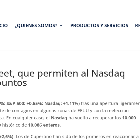
ICIO
¿QUIÉNES SOMOS?
PRODUCTOS Y SERVICIOS
R
eet, que permiten al Nasdaq
puntos
9%; S&P 500: +0,65%; Nasdaq: +1,11%
) tras una apertura ligerame
te de contagios en algunas zonas de EEUU y con la reelección
. En cualquier caso, el
Nasdaq
ha vuelto a recuperar los
10.000
 histórico de
10.086 enteros
.
+2,6%)
. Los de Cupertino han sido de los primeros en reaccionar a