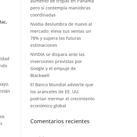
aumento de tropas en Panamá
pero sí contempla maniobras
coordinadas
Mac,
Nvidia deslumbra de nuevo al
mercado: eleva sus ventas un
78% y supera las futuras
estimaciones
NVIDIA se dispara ante las
ridad
inversiones previstas por
endo
Google y el empuje de
Blackwell
mayo.
El Banco Mundial advierte que
están
los aranceles de EE. UU.
podrían mermar el crecimiento
económico global
los
Comentarios recientes
as