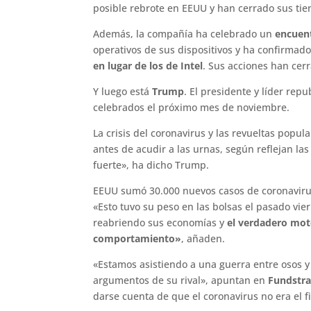
posible rebrote en EEUU y han cerrado sus tie
Además, la compañía ha celebrado un
encuent
operativos de sus dispositivos y ha confirmad
en lugar de los de Intel
. Sus acciones han cer
Y luego está
Trump
. El presidente y líder rep
celebrados el próximo mes de noviembre.
La crisis del coronavirus y las revueltas popul
antes de acudir a las urnas, según reflejan las
fuerte», ha dicho Trump.
EEUU sumó 30.000 nuevos casos de coronavirus 
«Esto tuvo su peso en las bolsas el pasado vie
reabriendo sus economías y
el verdadero moto
comportamiento»
, añaden.
«Estamos asistiendo a una guerra entre osos y 
argumentos de su rival», apuntan en
Fundstra
darse cuenta de que el coronavirus no era el 