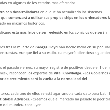
ndas en algunos de los estados más afectados.
ro con desarrolladores
en el que ha actualizado los sistemas
o que
comenzará a utilizar sus propios chips en los ordenadores 
rado en máximos históricos.
ublicano está más lejos de ser reelegido en los comicios que serán
ares tras la muerte de
George Floyd
han hecho mella en su popula
 encuestas. Aunque fiel a su estilo, «la mayoría silenciosa sigue si
el pasado viernes, su mayor registro de positivos desde el 1 de 
rnes», reconocen los expertos de
Vital Knowledge.
«Los Gobiernos 
r de crecimiento será la vuelta a la normalidad del
toros, cada uno de ellos se está agarrando a cada dato para batir 
t Global Advisors
. «Creemos que el mercado ha pasado lo peor tr
fin del mundo», concluyen.